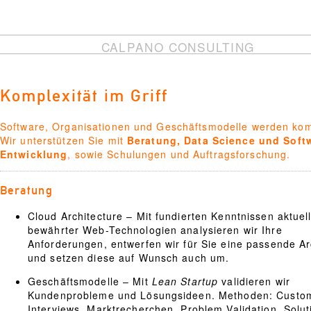
CALPANO CONSULTING
Komplexität im Griff
Software, Organisationen und Geschäftsmodelle werden kom
Wir unterstützen Sie mit
Beratung
,
Data Science
und
Soft
Entwicklung
, sowie
Schulungen
und
Auftragsforschung
.
Beratung
Cloud Architecture – Mit fundierten Kenntnissen aktuel
bewährter Web-Technologien analysieren wir Ihre
Anforderungen, entwerfen wir für Sie eine passende Ar
und setzen diese auf Wunsch auch um.
Geschäftsmodelle – Mit
Lean Startup
validieren wir
Kundenprobleme und Lösungsideen. Methoden: Custo
Interviews, Marktrecherchen, Problem Validation, Solut